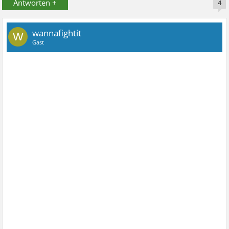
Antworten +
4
wannafightit
W
Gast