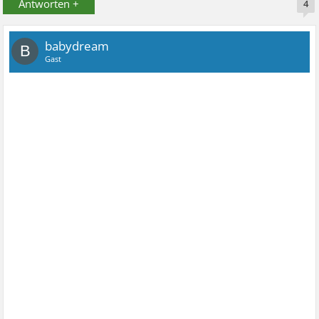
Antworten +
4
babydream
B
Gast