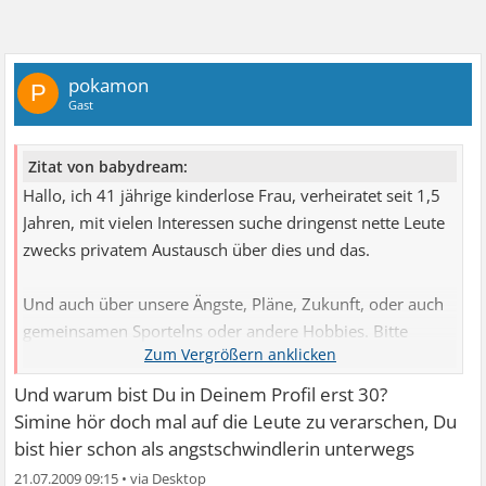
pokamon
P
Gast
Zitat von babydream:
Hallo, ich 41 jährige kinderlose Frau, verheiratet seit 1,5
Jahren, mit vielen Interessen suche dringenst nette Leute
zwecks privatem Austausch über dies und das.
Und auch über unsere Ängste, Pläne, Zukunft, oder auch
gemeinsamen Sportelns oder andere Hobbies. Bitte
meldet Euch, Alter relativ egal, solltet eventuell etwas
über 20 sein.
Und warum bist Du in Deinem Profil erst 30?
Simine hör doch mal auf die Leute zu verarschen, Du
Freue mich.
bist hier schon als angstschwindlerin unterwegs
LG Simone
21.07.2009 09:15
•