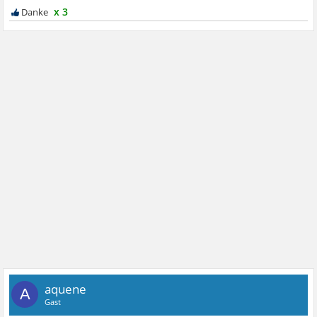
x 3
aquene
A
Gast