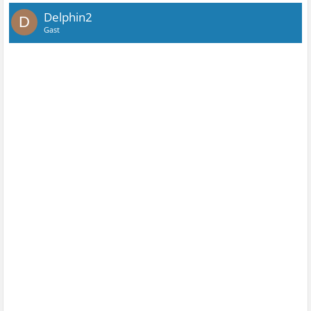
Delphin2
D
Gast