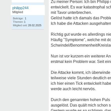
Zu meiner Person: Ich bin Philipp
entwickelt. Es war katastrophal sc
philipp244
Mitglied
mit Tavor unterbrechen.
Gelöst hatte ich damals das Probl
Beiträge:
1
Themen:
1
Ich habe die Attacken ausgehalten 
Mitglied seit:
28.02.2025
Richtig gut wurde es allerdings nie
Häufig "Symptome", welche mit do
Schwindel/Benommenheit/Kreisla
Nun ist vor kurzem ein weiterer A
erstmal kein Problem war. Seit ein
Die Attacke kommt, ich überwinde
teilweise viele Stunden deutlich 
ich hier einen Tick entwickelt ha
werde auch leicht nervös.
Durch den genannten hohen Puls k
ausgelöst. Das quält mich schon s
Gestern wurde es so schlimm, das