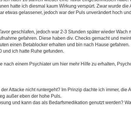
en hatte ich diesmal kaum Wirkung verspürt. Zwar wurde die 
war etwas gelassener, jedoch war der Puls unverändert hoch un
. Tavor geschlafen, jedoch war 2-3 Stunden später wieder Wac
taufnahme gefahren. Diese haben div. Checks gemacht und meint
nuten einen Betablocker erhalten und bin nach Hause gefahren.
 und ich hatte Ruhe gefunden.
che nach einem Psychiater um hier mehr Hilfe zu erhalten, Psych
h der Attacke nicht runtergeht? Im Prinzip dachte ich immer, di
weg außer eben der hohe Puls.
e Lösung und kann das als Bedarfsmedikation genutzt werden? Wa