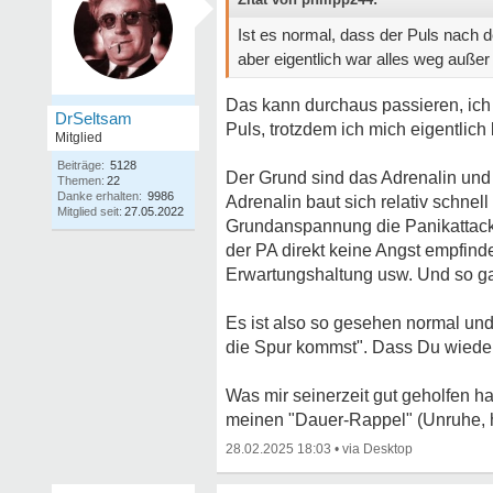
Ist es normal, dass der Puls nach d
aber eigentlich war alles weg außer
Das kann durchaus passieren, ich
DrSeltsam
Puls, trotzdem ich mich eigentlich 
Mitglied
Beiträge:
5128
Der Grund sind das Adrenalin und C
Themen:
22
Danke erhalten:
9986
Adrenalin baut sich relativ schnel
Mitglied seit:
27.05.2022
Grundanspannung die Panikattack
der PA direkt keine Angst empfind
Erwartungshaltung usw. Und so ga
Es ist also so gesehen normal und 
die Spur kommst". Dass Du wieder 
Was mir seinerzeit gut geholfen ha
meinen "Dauer-Rappel" (Unruhe, ho
28.02.2025 18:03
•