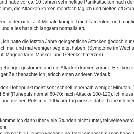
 und habe vor ca. 10 Jahren sehr heftige Panikattacken nach d
hlimm, die Attacken kamen mehrfach täglich und hielten oft Stu
em, in dem ich ca. 4 Monate komplett medikamenten- und möglich
und alles hat sich langsam normalisiert.
, ich hatte die letzten Jahre gelegentliche Attacken (jedoch nur
ch mal und mal weniger begleitet haben. (Symptome im Wechsel
uf, Magen/Darm, Muskel- und Gelenkschmerzen)
ngehöriger gestorben und die Attacken kamen zurück. Erst kurze
iger Zeit beoachte ich jedoch einen anderen Verlauf:
 den Höhepunkt meist sehr schnell innerhalb weniger Minuten. 
erhöht (Ruhepuls normal 60-70; nach Attacke 100-120). Ich muss
be und meinen Puls min. 100x am Tag messe, daher habe ich hi
omme ich dann über viele Stunden nicht runter, teilweise werd
ehr.
s ich nach 10 Jahren wieder eine Tavor eingeschmissen habe. 