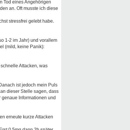
em Tod eines Angehörigen
nden an. Oft musste ich diese
st stressfrei gelebt habe.
 so 1-2 im Jahr) und vorallem
 (mild, keine Panik):
 schnelle Attacken, was
Danach ist jedoch mein Puls
 an dieser Stelle sagen, dass
er genaue Informationen und
en erneute kurze Attacken
Erst 0,5mg dann 2h später