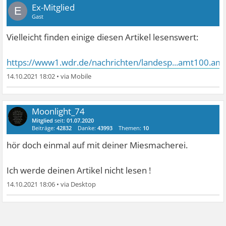
Ex-Mitglied
E
Gast
Vielleicht finden einige diesen Artikel lesenswert:
https://www1.wdr.de/nachrichten/landesp...amt100.am
14.10.2021 18:02
•
Moonlight_74
Mitglied
seit:
01.07.2020
Beiträge:
42832
Danke:
43993
Themen:
10
hör doch einmal auf mit deiner Miesmacherei.
Ich werde deinen Artikel nicht lesen !
14.10.2021 18:06
•