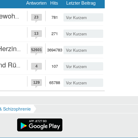
Antworten
Hits
Letzter Beitrag
nsation?
781
Vor Kurzem
23
271
Vor Kurzem
13
nfarkt?
3694783
Vor Kurzem
52601
hmerzen?
107
Vor Kurzem
4
65788
Vor Kurzem
129
& Schizophrenie