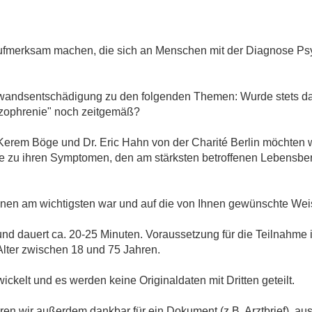
 aufmerksam machen, die sich an Menschen mit der Diagnose P
fwandsentschädigung zu den folgenden Themen: Wurde stets da
hizophrenie" noch zeitgemäß?
Kerem Böge und Dr. Eric Hahn von der Charité Berlin möchten w
 zu ihren Symptomen, den am stärksten betroffenen Lebensber
hnen am wichtigsten war und auf die von Ihnen gewünschte Weis
nd dauert ca. 20-25 Minuten. Voraussetzung für die Teilnahme i
lter zwischen 18 und 75 Jahren.
ckelt und es werden keine Originaldaten mit Dritten geteilt.
ren wir außerdem dankbar für ein Dokument (z.B. Arztbrief), a