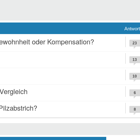
Antwor
Gewohnheit oder Kompensation?
23
13
10
ergleich
6
Pilzabstrich?
8