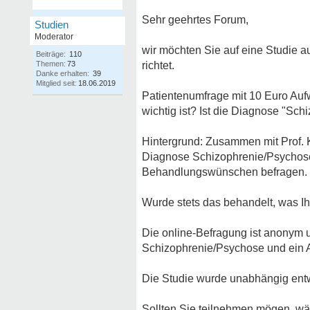
Sehr geehrtes Forum,
Studien
Moderator
wir möchten Sie auf eine Studie
Beiträge:
110
Themen:
73
richtet.
Danke erhalten:
39
Mitglied seit:
18.06.2019
Patientenumfrage mit 10 Euro Au
wichtig ist? Ist die Diagnose "Sc
Hintergrund: Zusammen mit Prof. 
Diagnose Schizophrenie/Psychose
Behandlungswünschen befragen.
Wurde stets das behandelt, was I
Die online-Befragung ist anonym u
Schizophrenie/Psychose und ein A
Die Studie wurde unabhängig entwi
Sollten Sie teilnehmen mögen, wä