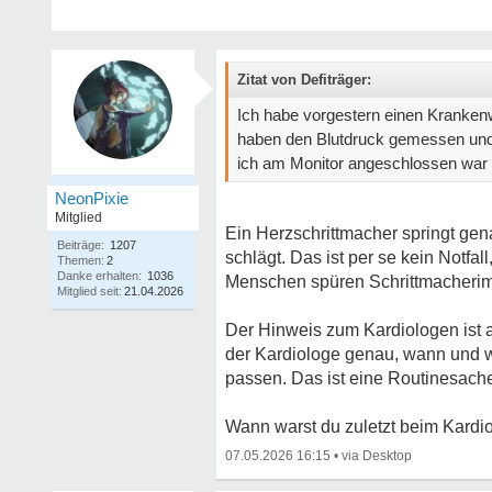
Zitat von Defiträger:
Ich habe vorgestern einen Kranken
haben den Blutdruck gemessen und
ich am Monitor angeschlossen war 
NeonPixie
Mitglied
Ein Herzschrittmacher springt ge
Beiträge:
1207
schlägt. Das ist per se kein Notfal
Themen:
2
Danke erhalten:
1036
Menschen spüren Schrittmacherimpu
Mitglied seit:
21.04.2026
Der Hinweis zum Kardiologen ist a
der Kardiologe genau, wann und w
passen. Das ist eine Routinesache
Wann warst du zuletzt beim Kardio
07.05.2026 16:15
•