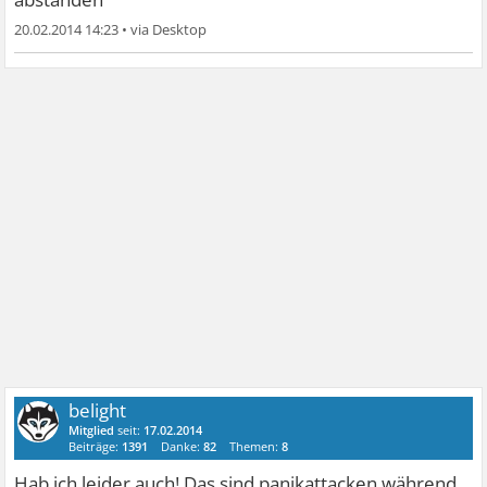
20.02.2014 14:23
•
belight
Mitglied
seit:
17.02.2014
Beiträge:
1391
Danke:
82
Themen:
8
Hab ich leider auch! Das sind panikattacken während