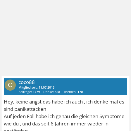
coco88
C
Mitglied
seit:
11.07.2013
Beiträge:
1779
Danke:
328
Themen:
170
Hey, keine angst das habe ich auch , ich denke mal es
sind panikattacken
Auf jeden Fall habe ich genau die gleichen Symptome
wie du , und das seit 6 Jahren immer wieder in
abständen